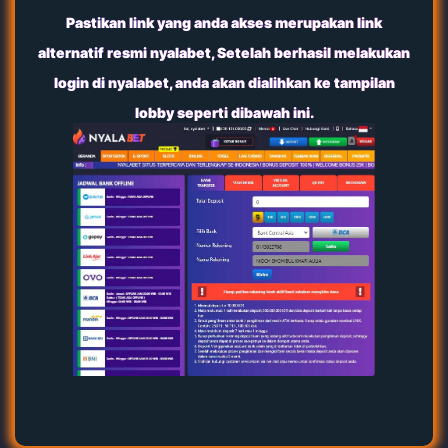
Pastikan link yang anda akses merupakan link
alternatif resmi nyalabet, Setelah berhasil melakukan
login di nyalabet, anda akan dialihkan ke tampilan
lobby seperti dibawah ini.