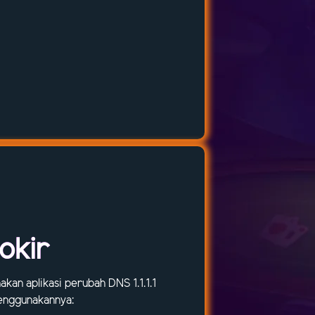
okir
an aplikasi perubah DNS 1.1.1.1
menggunakannya: