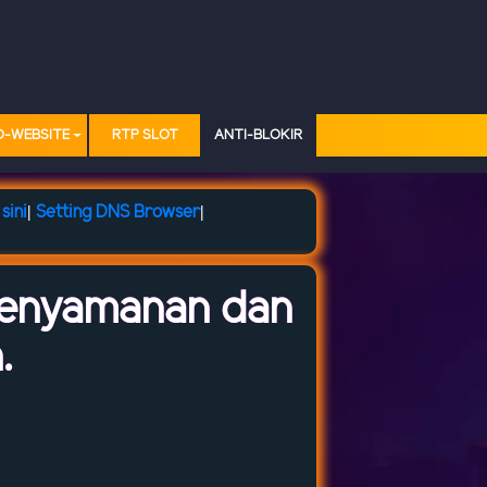
O-WEBSITE
RTP SLOT
ANTI-BLOKIR
sini
|
Setting DNS Browser
|
Kenyamanan dan
.