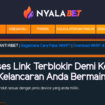
KEBIJAKAN
PHISING
KALKULATOR MIX PARLAY
VIDE
NTI RIBET |
Bagaimana Cara Pakai WARP?
|
Download WARP di 
ses Link Terblokir Demi 
Kelancaran Anda Bermain
 unduh sesuai dengan jenis device yang anda miliki.