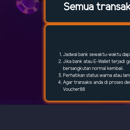
Semua transak
Jadwal bank sewaktu-waktu dapa
Jika bank atau E-Wallet terjadi 
bersangkutan normal kembali.
Perhatikan status warna atau lam
Agar transaksi anda di proses d
Voucher88